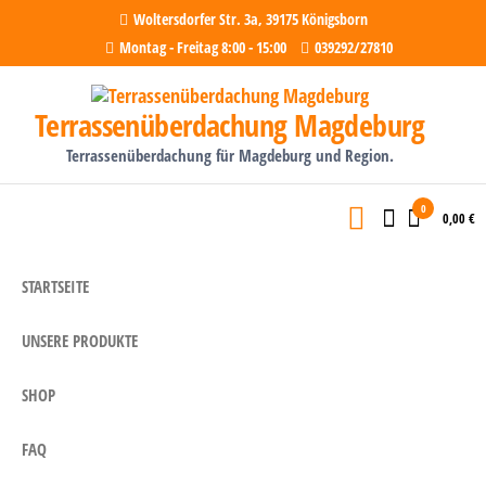
Zum
Woltersdorfer Str. 3a, 39175 Königsborn
springen
Montag - Freitag 8:00 - 15:00
039292/27810
Inhalt
springen
Terrassenüberdachung Magdeburg
Terrassenüberdachung für Magdeburg und Region.
0
0,00 €
STARTSEITE
UNSERE PRODUKTE
SHOP
FAQ