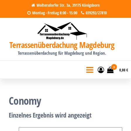
Zum
Woltersdorfer Str. 3a, 39175 Königsborn
Montag - Freitag 8:00 - 15:00
039292/27810
Inhalt
springen
Terrassenüberdachung Magdeburg
Terrassenüberdachung für Magdeburg und Region.
0
0,00 €
Conomy
Einzelnes Ergebnis wird angezeigt