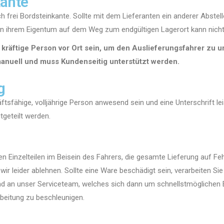
kante
h frei Bordsteinkante. Sollte mit dem Lieferanten ein anderer Abstell
an ihrem Eigentum auf dem Weg zum endgültigen Lagerort kann nic
kräftige Person vor Ort sein, um den Auslieferungsfahrer zu un
 manuell und muss Kundenseitig unterstützt werden.
g
ftsfähige, volljährige Person anwesend sein und eine Unterschrift l
geteilt werden.
ßen Einzelteilen im Beisein des Fahrers, die gesamte Lieferung auf F
r leider ablehnen. Sollte eine Ware beschädigt sein, verarbeiten Sie
nd an unser Serviceteam, welches sich dann um schnellstmöglichen E
arbeitung zu beschleunigen.