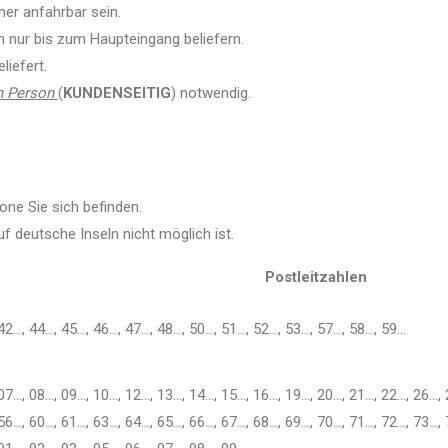
er anfahrbar sein.
n nur bis zum Haupteingang beliefern.
liefert.
n Person
(
KUNDENSEITIG
) notwendig.
one Sie sich befinden.
f deutsche Inseln nicht möglich ist.
Postleitzahlen
42…, 44…, 45…, 46…, 47…, 48…, 50…, 51…, 52…, 53…, 57…, 58…, 59…
07…, 08…, 09…, 10…, 12…, 13…, 14…, 15…, 16…, 19…, 20…, 21…, 22…, 26…, 
56…, 60…, 61…, 63…, 64…, 65…, 66…, 67…, 68…, 69…, 70…, 71…, 72…, 73…, 