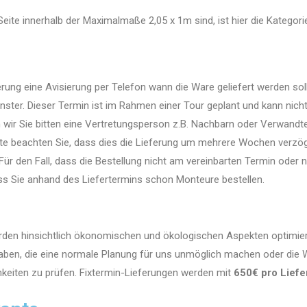
eite innerhalb der Maximalmaße 2,05 x 1m sind, ist hier die Kategori
g
rung eine Avisierung per Telefon wann die Ware geliefert werden sol
ster. Dieser Termin ist im Rahmen einer Tour geplant und kann nicht
ir Sie bitten eine Vertretungsperson z.B. Nachbarn oder Verwandte
itte beachten Sie, dass dies die Lieferung um mehrere Wochen verzög
 Für den Fall, dass die Bestellung nicht am vereinbarten Termin oder n
ss Sie anhand des Liefertermins schon Monteure bestellen.
den hinsichtlich ökonomischen und ökologischen Aspekten optimiert
haben, die eine normale Planung für uns unmöglich machen oder die
hkeiten zu prüfen. Fixtermin-Lieferungen werden mit
650€ pro Liefe