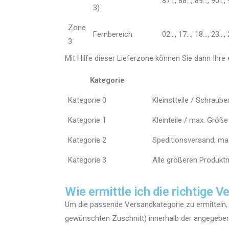
87…, 88…, 89…, 90…, 
3)
Zone
Fernbereich
02…, 17…, 18…, 23…, 
3
Mit Hilfe dieser Lieferzone können Sie dann Ihre 
Kategorie
Kategorie 0
Kleinstteile / Schraube
Kategorie 1
Kleinteile / max. Grö
Kategorie 2
Speditionsversand, ma
Kategorie 3
Alle größeren Produk
Wie ermittle ich die richtige 
Um die passende Versandkategorie zu ermitteln, 
gewünschten Zuschnitt) innerhalb der angegebe