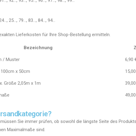
91…, 92…, 93…, 95…, 96…, 97…, 98…, 99…
24…, 25…, 79…, 83…, 84…, 94…
exakten Lieferkosten für Ihre Shop-Bestellung ermitteln.
Bezeichnung
Z
n / Muster
6,90 
ße 100cm x 50cm
15,00
x. Größe 2,05m x 1m
39,00
tmaße
49,00
Versandkategorie?
müssen Sie immer prüfen, ob sowohl die längste Seite des Produkts 
nen Maximalmaße sind.