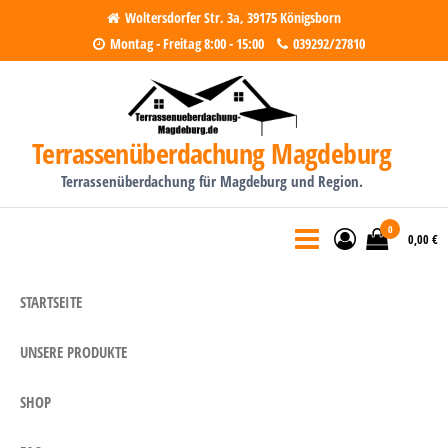
Zum
Woltersdorfer Str. 3a, 39175 Königsborn
Montag - Freitag 8:00 - 15:00
039292/27810
Inhalt
springen
Terrassenüberdachung Magdeburg
Terrassenüberdachung für Magdeburg und Region.
0
0,00 €
STARTSEITE
UNSERE PRODUKTE
SHOP