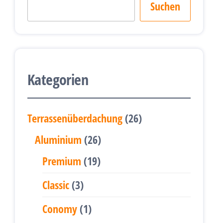
Suchen
Kategorien
26
Terrassenüberdachung
26
Produkte
26
Aluminium
26
Produkte
19
Premium
19
Produkte
3
Classic
3
Produkte
1
Conomy
1