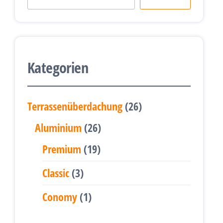
Kategorien
26
Terrassenüberdachung
26
Produkte
26
Aluminium
26
Produkte
19
Premium
19
Produkte
3
Classic
3
Produkte
1
Conomy
1
Produkt