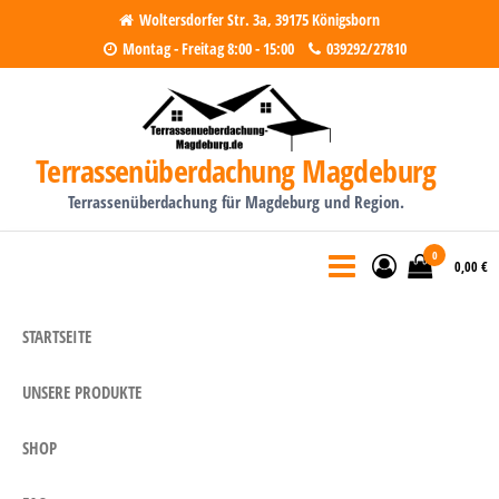
Zum
Woltersdorfer Str. 3a, 39175 Königsborn
Montag - Freitag 8:00 - 15:00
039292/27810
Inhalt
springen
Terrassenüberdachung Magdeburg
Terrassenüberdachung für Magdeburg und Region.
0
0,00 €
STARTSEITE
UNSERE PRODUKTE
SHOP