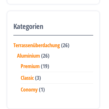
Kategorien
26
Terrassenüberdachung
26
Produkte
26
Aluminium
26
Produkte
19
Premium
19
Produkte
3
Classic
3
Produkte
1
Conomy
1
Produkt