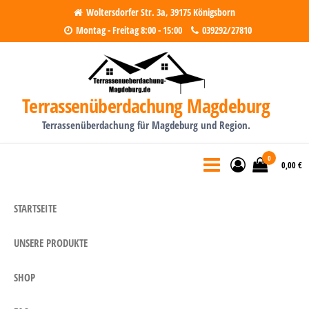
Zum
Woltersdorfer Str. 3a, 39175 Königsborn
Montag - Freitag 8:00 - 15:00
039292/27810
Inhalt
springen
Terrassenüberdachung Magdeburg
Terrassenüberdachung für Magdeburg und Region.
0
0,00 €
STARTSEITE
UNSERE PRODUKTE
SHOP